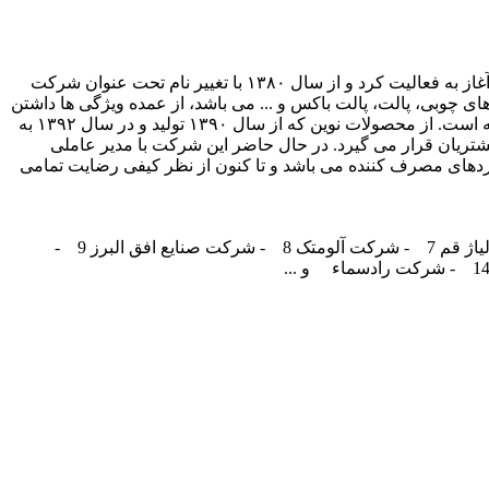
شرکت قرقره سازی رزاق بندر در سال ۱۳۷۰ با مدیر عاملی فقید، جناب آقای مهندس مجید علیاری، تحت نام قرقره و پالت سازی علیاری آغاز به فعالیت کرد و از سال ۱۳۸۰ با تغییر نام تحت عنوان شرکت
ای چوبی، پالت، پالت باکس و ... می باشد، از عمده ویژگی ها داشتن
لبه ی پخ قرقره می باشد که در ایمنی کابل ها موثر و به همین علت مورد استقبال کارخانه های سیم و کابل در اقصی نقاط کشور قرار گرفته است. از محصولات نوین که از سال ۱۳۹۰ تولید و در سال ۱۳۹۲ به
شتریان قرار می گیرد. در حال حاضر این شرکت با مدیر عاملی
داردهای مصرف کننده می باشد و تا کنون از نظر کیفی رضایت تمامی
7- شرکت آلومتک
8- شرکت صنایع افق البرز
9-
1- شرکت رادسماء
و ...